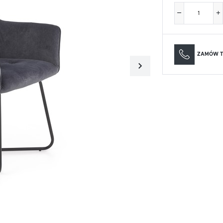
Materace
Lustra
Materace
Lustra
ZAMÓW T