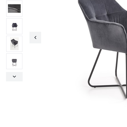
Fotele obrotowe
Krzesła
Fotele obrotowe
Krzesła