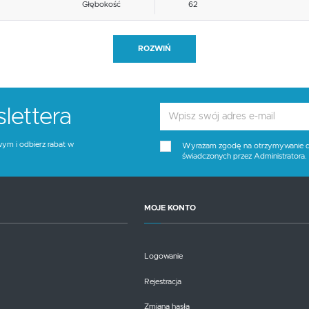
Głębokość
62
Blat materiał
inne
ROZWIŃ
Funkcje
inne
Stelaż kolor
czarny
lettera
Tapicerka kolor
popielaty
wym i odbierz rabat w
Wyrażam zgodę na otrzymywanie dro
świadczonych przez Administratora
Wysokość siedziska
49
Blat kolor
brak opcji
MOJE KONTO
Kolor
czarny, popielaty
Logowanie
Rejestracja
Zmiana hasła