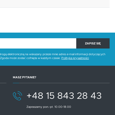
ZAPISZ SIĘ
gą elektroniczną na wskazany przeze mnie adres e-mail informacji dotyczących
. Zgoda może zostać cofnięta w każdym czasie.
Polityka prywatności
MASZ PYTANIE?
+48 15 843 28 43
Zapraszamy pon.-pt. 10.00-18.00