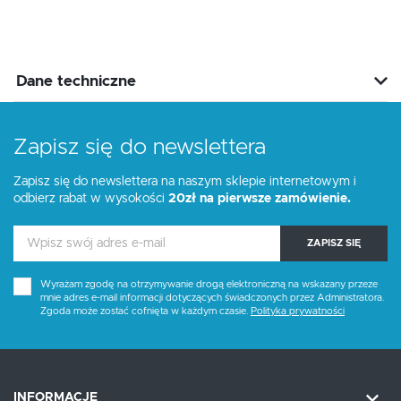
Dane techniczne
Zapisz się do newslettera
Zapisz się do newslettera na naszym sklepie internetowym i
odbierz rabat w wysokości
20zł na pierwsze zamówienie.
ZAPISZ SIĘ
Wyrażam zgodę na otrzymywanie drogą elektroniczną na wskazany przeze
mnie adres e-mail informacji dotyczących świadczonych przez Administratora.
Zgoda może zostać cofnięta w każdym czasie.
Polityka prywatności
INFORMACJE