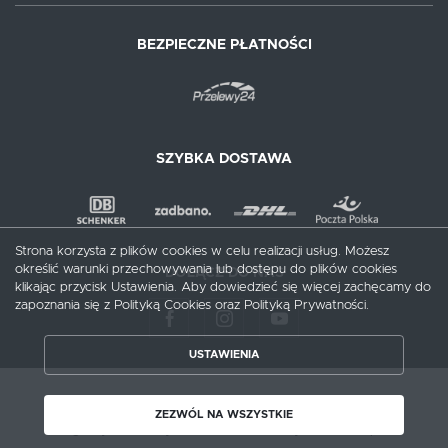
BEZPIECZNE PŁATNOŚCI
SZYBKA DOSTAWA
Strona korzysta z plików cookies w celu realizacji usług. Możesz
określić warunki przechowywania lub dostępu do plików cookies
DOŁĄCZ DO NAS
klikając przycisk Ustawienia. Aby dowiedzieć się więcej zachęcamy do
zapoznania się z Polityką Cookies oraz Polityką Prywatności.
USTAWIENIA
ZAPISZ WYBRANE
Copyright by meblecentrum.com.pl
ZEZWÓL NA WSZYSTKIE
Agencja interaktywna
[ti]
Powered by
2ClickShop®
ZEZWÓL NA WSZYSTKIE