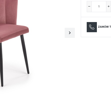
Materace
Lustra
Materace
Lustra
ZAMÓW T