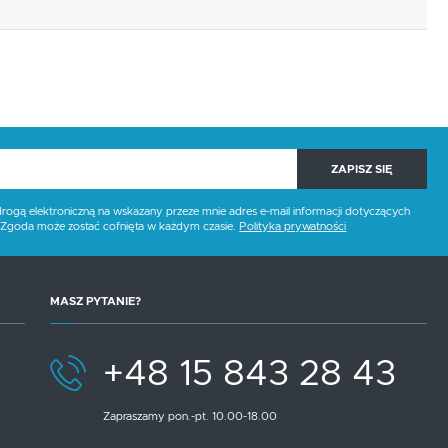
ZAPISZ SIĘ
gą elektroniczną na wskazany przeze mnie adres e-mail informacji dotyczących
. Zgoda może zostać cofnięta w każdym czasie.
Polityka prywatności
MASZ PYTANIE?
+48 15 843 28 43
Zapraszamy pon.-pt. 10.00-18.00