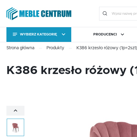
WYBIERZ KATEGORIĘ
PRODUCENCI
KATEGORIE
Zalo
Strona główna
Produkty
K386 krzesło różowy (1p=2szt
KATEGORIE
CAMA MEBLE
BIURO
FORTE
JADALNIA I KUCHNIA
HALM
OGRÓ
K386 krzesło różowy (
Stoły
Kolekcje
Stoły
Kolekcje
Meble uzupełniające
Komody RTV
ZA
Meble uzupełniające
Komody RTV