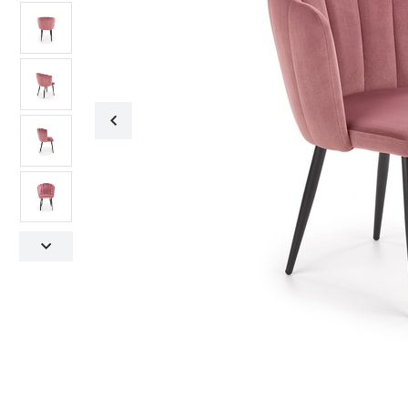
Fotele obrotowe
Krzesła
Fotele obrotowe
Krzesła