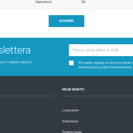
Głębokość
58
Blat materiał
inne
ROZWIŃ
Funkcje
inne
Stelaż kolor
czarny
lettera
Tapicerka kolor
różowy
wym i odbierz rabat w
Wyrażam zgodę na otrzymywanie dro
świadczonych przez Administratora
Wysokość siedziska
48
Blat kolor
brak opcji
MOJE KONTO
Kolor
różowy, czarny
Logowanie
Rejestracja
Zmiana hasła