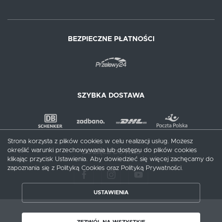
BEZPIECZNE PŁATNOŚCI
SZYBKA DOSTAWA
Strona korzysta z plików cookies w celu realizacji usług. Możesz
określić warunki przechowywania lub dostępu do plików cookies
DOŁĄCZ DO NAS
klikając przycisk Ustawienia. Aby dowiedzieć się więcej zachęcamy do
zapoznania się z Polityką Cookies oraz Polityką Prywatności.
USTAWIENIA
ZAPISZ WYBRANE
Copyright by meblecentrum.com.pl