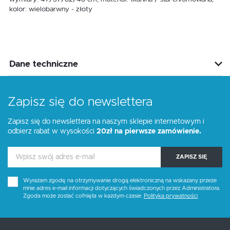
kolor: wielobarwny - złoty
Dane techniczne
Zapisz się do newslettera
Zapisz się do newslettera na naszym sklepie internetowym i
odbierz rabat w wysokości
20zł na pierwsze zamówienie.
ZAPISZ SIĘ
Wyrażam zgodę na otrzymywanie drogą elektroniczną na wskazany przeze
mnie adres e-mail informacji dotyczących świadczonych przez Administratora.
Zgoda może zostać cofnięta w każdym czasie.
Polityka prywatności