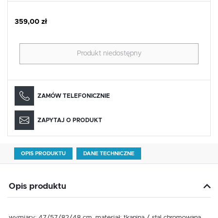
359,00 zł
Produkt niedostępny
ZAMÓW TELEFONICZNIE
ZAPYTAJ O PRODUKT
OPIS PRODUKTU
DANE TECHNICZNE
Opis produktu
wymiary: 47/57/82/48 cm, materiał: tkanina / stal chromowana,