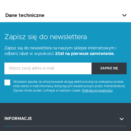
Dane techniczne
Zapisz się do newslettera
Zapisz się do newslettera na naszym sklepie internetowym i
odbierz rabat w wysokości
20zł na pierwsze zamówienie.
ZAPISZ SIĘ
Wyrażam zgodę na otrzymywanie drogą elektroniczną na wskazany przeze
mnie adres e-mail informacji dotyczących świadczonych przez Administratora.
Zgoda może zostać cofnięta w każdym czasie.
Polityka prywatności
INFORMACJE