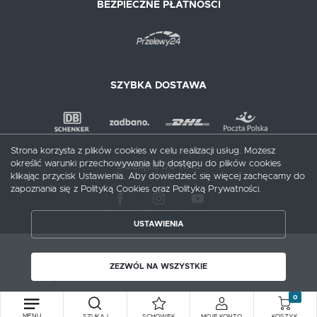
BEZPIECZNE PŁATNOŚCI
SZYBKA DOSTAWA
Strona korzysta z plików cookies w celu realizacji usług. Możesz
określić warunki przechowywania lub dostępu do plików cookies
DOŁĄCZ DO NAS
klikając przycisk Ustawienia. Aby dowiedzieć się więcej zachęcamy do
zapoznania się z Polityką Cookies oraz Polityką Prywatności.
USTAWIENIA
ZAPISZ WYBRANE
Copyright by meblecentrum.com.pl
ZEZWÓL NA WSZYSTKIE
Agencja interaktywna
[ti]
Powered by
2ClickShop®
ZEZWÓL NA WSZYSTKIE
0
MENU
SZUKAJ
SCHOWEK
MOJE KONTO
KOSZYK