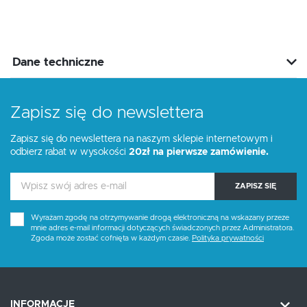
Dane techniczne
Zapisz się do newslettera
Zapisz się do newslettera na naszym sklepie internetowym i
odbierz rabat w wysokości
20zł na pierwsze zamówienie.
ZAPISZ SIĘ
Wyrażam zgodę na otrzymywanie drogą elektroniczną na wskazany przeze
mnie adres e-mail informacji dotyczących świadczonych przez Administratora.
Zgoda może zostać cofnięta w każdym czasie.
Polityka prywatności
INFORMACJE