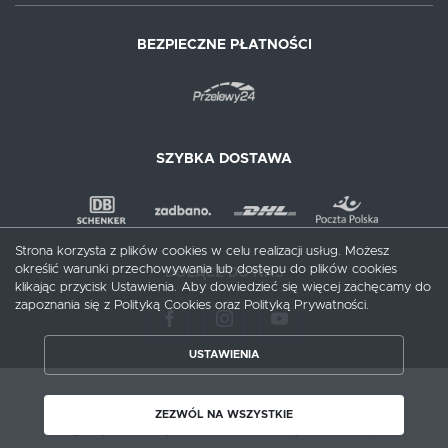
BEZPIECZNE PŁATNOŚCI
SZYBKA DOSTAWA
Strona korzysta z plików cookies w celu realizacji usług. Możesz
określić warunki przechowywania lub dostępu do plików cookies
DOŁĄCZ DO NAS
klikając przycisk Ustawienia. Aby dowiedzieć się więcej zachęcamy do
zapoznania się z Polityką Cookies oraz Polityką Prywatności.
USTAWIENIA
ZAPISZ WYBRANE
Copyright by meblecentrum.com.pl
ZEZWÓL NA WSZYSTKIE
Agencja interaktywna
[ti]
Powered by
2ClickShop®
ZEZWÓL NA WSZYSTKIE