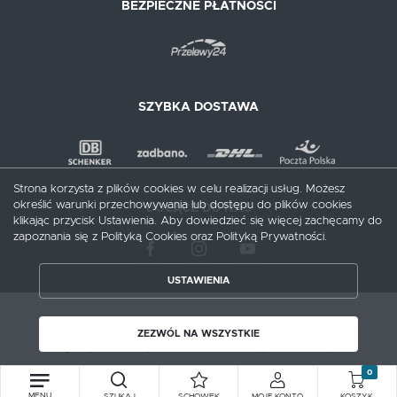
BEZPIECZNE PŁATNOŚCI
SZYBKA DOSTAWA
Strona korzysta z plików cookies w celu realizacji usług. Możesz
określić warunki przechowywania lub dostępu do plików cookies
DOŁĄCZ DO NAS
klikając przycisk Ustawienia. Aby dowiedzieć się więcej zachęcamy do
zapoznania się z Polityką Cookies oraz Polityką Prywatności.
USTAWIENIA
ZAPISZ WYBRANE
Copyright by meblecentrum.com.pl
ZEZWÓL NA WSZYSTKIE
Agencja interaktywna
[ti]
Powered by
2ClickShop®
ZEZWÓL NA WSZYSTKIE
0
MENU
SZUKAJ
SCHOWEK
MOJE KONTO
KOSZYK