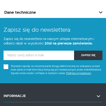
Dane techniczne
Zapisz się do newslettera
Zapisz się do newslettera na naszym sklepie internetowym i
odbierz rabat w wysokości
20zł na pierwsze zamówienie.
ZAPISZ SIĘ
Wyrażam zgodę na otrzymywanie drogą elektroniczną na wskazany przeze
mnie adres e-mail informacji dotyczących świadczonych przez Administratora.
Zgoda może zostać cofnięta w każdym czasie.
Polityka prywatności
INFORMACJE