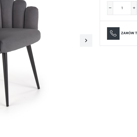
Materace
Lustra
Materace
Lustra
ZAMÓW T