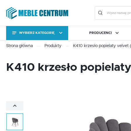
WYBIERZ KATEGORIĘ
PRODUCENCI
KATEGORIE
Zalo
Strona główna
Produkty
K410 krzesło popielaty velvet 
KATEGORIE
CAMA MEBLE
BIURO
FORTE
JADALNIA I KUCHNIA
HALM
OGRÓ
K410 krzesło popielaty
Stoły
Kolekcje
Stoły
Kolekcje
Meble uzupełniające
Komody RTV
ZA
Meble uzupełniające
Komody RTV