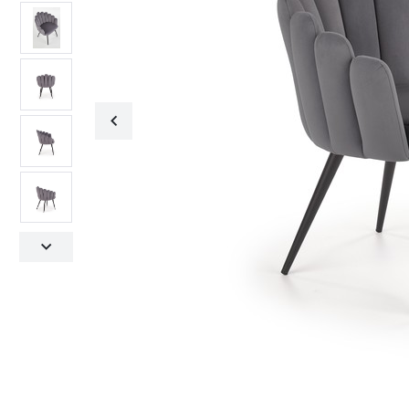
Fotele obrotowe
Krzesła
Fotele obrotowe
Krzesła