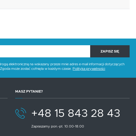
ZAPISZ SIĘ
gą elektroniczną na wskazany przeze mnie adres e-mail informacji dotyczących
. Zgoda może zostać cofnięta w każdym czasie.
Polityka prywatności
MASZ PYTANIE?
+48 15 843 28 43
Zapraszamy pon.-pt. 10.00-18.00