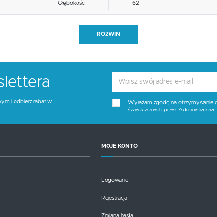
Głębokość
62
Blat materiał
inne
ROZWIŃ
Funkcje
inne
Stelaż kolor
czarny
lettera
Tapicerka kolor
popielaty
wym i odbierz rabat w
Wyrażam zgodę na otrzymywanie dro
świadczonych przez Administratora
Wysokość siedziska
50
Blat kolor
brak opcji
MOJE KONTO
Kolor
czarny, popielaty
Logowanie
Rejestracja
Zmiana hasła