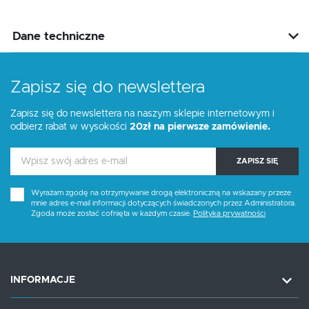
Dane techniczne
Zapisz się do newslettera
Zapisz się do newslettera na naszym sklepie internetowym i
odbierz rabat w wysokości
20zł na pierwsze zamówienie.
ZAPISZ SIĘ
Wyrażam zgodę na otrzymywanie drogą elektroniczną na wskazany przeze
mnie adres e-mail informacji dotyczących świadczonych przez Administratora.
Zgoda może zostać cofnięta w każdym czasie.
Polityka prywatności
INFORMACJE