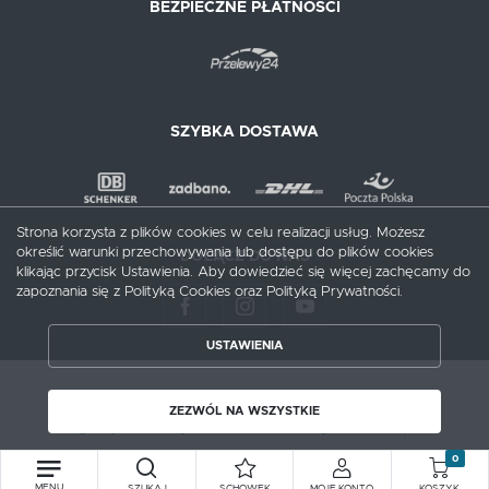
BEZPIECZNE PŁATNOŚCI
SZYBKA DOSTAWA
Strona korzysta z plików cookies w celu realizacji usług. Możesz
określić warunki przechowywania lub dostępu do plików cookies
DOŁĄCZ DO NAS
klikając przycisk Ustawienia. Aby dowiedzieć się więcej zachęcamy do
zapoznania się z Polityką Cookies oraz Polityką Prywatności.
USTAWIENIA
ZAPISZ WYBRANE
Copyright by meblecentrum.com.pl
ZEZWÓL NA WSZYSTKIE
Agencja interaktywna
[ti]
Powered by
2ClickShop®
ZEZWÓL NA WSZYSTKIE
0
MENU
SZUKAJ
SCHOWEK
MOJE KONTO
KOSZYK