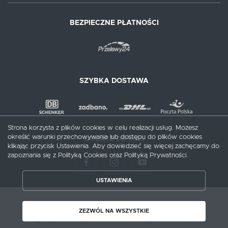
BEZPIECZNE PŁATNOŚCI
SZYBKA DOSTAWA
Strona korzysta z plików cookies w celu realizacji usług. Możesz
określić warunki przechowywania lub dostępu do plików cookies
DOŁĄCZ DO NAS
klikając przycisk Ustawienia. Aby dowiedzieć się więcej zachęcamy do
zapoznania się z Polityką Cookies oraz Polityką Prywatności.
USTAWIENIA
ZAPISZ WYBRANE
Copyright by meblecentrum.com.pl
ZEZWÓL NA WSZYSTKIE
Agencja interaktywna
[ti]
Powered by
2ClickShop®
ZEZWÓL NA WSZYSTKIE