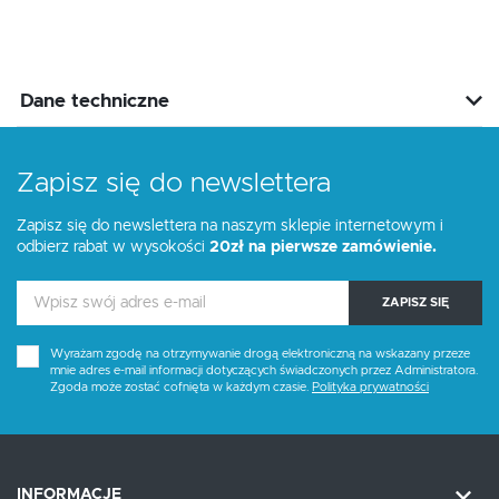
Dane techniczne
Zapisz się do newslettera
Zapisz się do newslettera na naszym sklepie internetowym i
odbierz rabat w wysokości
20zł na pierwsze zamówienie.
ZAPISZ SIĘ
Wyrażam zgodę na otrzymywanie drogą elektroniczną na wskazany przeze
mnie adres e-mail informacji dotyczących świadczonych przez Administratora.
Zgoda może zostać cofnięta w każdym czasie.
Polityka prywatności
INFORMACJE