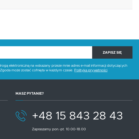
ZAPISZ SIĘ
gą elektroniczną na wskazany przeze mnie adres e-mail informacji dotyczących
. Zgoda może zostać cofnięta w każdym czasie.
Polityka prywatności
MASZ PYTANIE?
+48 15 843 28 43
Zapraszamy pon.-pt. 10.00-18.00