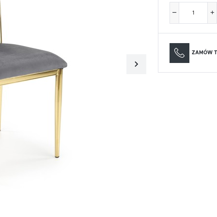
Materace
Lustra
Materace
Lustra
ZAMÓW T