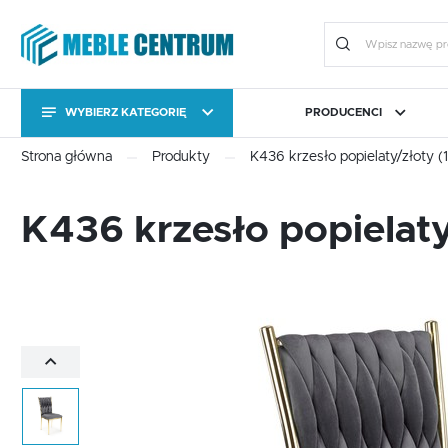
WYBIERZ KATEGORIĘ
PRODUCENCI
KATEGORIE
Zalo
Strona główna
Produkty
K436 krzesło popielaty/złoty (
KATEGORIE
CAMA MEBLE
BIURO
FORTE
JADALNIA I KUCHNIA
HALM
OGRÓ
K436 krzesło popielaty
Stoły
Kolekcje
Stoły
Kolekcje
Meble uzupełniające
Komody RTV
ZA
Meble uzupełniające
Komody RTV