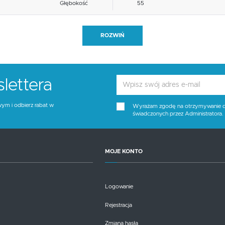
Głębokość
55
Blat materiał
inne
ROZWIŃ
Funkcje
inne
Stelaż kolor
złoty
lettera
Tapicerka kolor
popielaty
wym i odbierz rabat w
Wyrażam zgodę na otrzymywanie dro
świadczonych przez Administratora
Wysokość siedziska
48
Blat kolor
brak opcji
MOJE KONTO
Kolor
złoty, popielaty
Logowanie
Rejestracja
Zmiana hasła