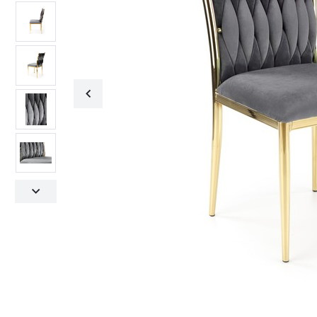
Fotele obrotowe
Krzesła
Fotele obrotowe
Krzesła