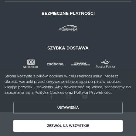
BEZPIECZNE PŁATNOŚCI
SZYBKA DOSTAWA
Strona korzysta z plików cookies w celu realizacji usług. Możesz
określić warunki przechowywania lub dostępu do plików cookies
DOŁĄCZ DO NAS
klikając przycisk Ustawienia. Aby dowiedzieć się więcej zachęcamy do
zapoznania się z Polityką Cookies oraz Polityką Prywatności.
USTAWIENIA
ZAPISZ WYBRANE
Copyright by meblecentrum.com.pl
ZEZWÓL NA WSZYSTKIE
Agencja interaktywna
[ti]
Powered by
2ClickShop®
ZEZWÓL NA WSZYSTKIE