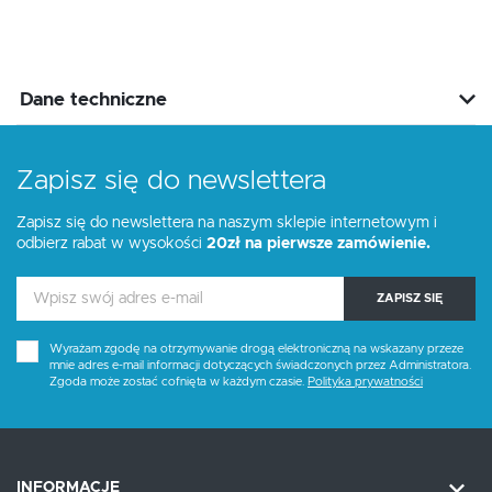
Dane techniczne
Zapisz się do newslettera
Zapisz się do newslettera na naszym sklepie internetowym i
odbierz rabat w wysokości
20zł na pierwsze zamówienie.
ZAPISZ SIĘ
Wyrażam zgodę na otrzymywanie drogą elektroniczną na wskazany przeze
mnie adres e-mail informacji dotyczących świadczonych przez Administratora.
Zgoda może zostać cofnięta w każdym czasie.
Polityka prywatności
INFORMACJE