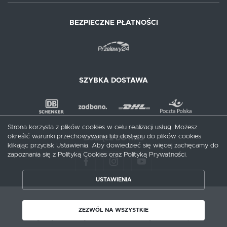
BEZPIECZNE PŁATNOŚCI
SZYBKA DOSTAWA
Strona korzysta z plików cookies w celu realizacji usług. Możesz
określić warunki przechowywania lub dostępu do plików cookies
DOŁĄCZ DO NAS
klikając przycisk Ustawienia. Aby dowiedzieć się więcej zachęcamy do
zapoznania się z Polityką Cookies oraz Polityką Prywatności.
USTAWIENIA
ZAPISZ WYBRANE
Copyright by meblecentrum.com.pl
ZEZWÓL NA WSZYSTKIE
Agencja interaktywna
[ti]
Powered by
2ClickShop®
ZEZWÓL NA WSZYSTKIE