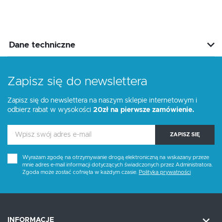
Dane techniczne
Zapisz się do newslettera
Zapisz się do newslettera na naszym sklepie internetowym i
odbierz rabat w wysokości
20zł na pierwsze zamówienie.
ZAPISZ SIĘ
Wyrażam zgodę na otrzymywanie drogą elektroniczną na wskazany przeze
mnie adres e-mail informacji dotyczących świadczonych przez Administratora.
Zgoda może zostać cofnięta w każdym czasie.
Polityka prywatności
INFORMACJE