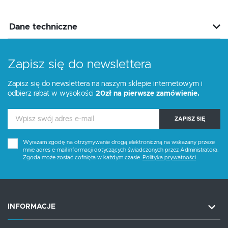
Dane techniczne
Zapisz się do newslettera
Zapisz się do newslettera na naszym sklepie internetowym i
odbierz rabat w wysokości
20zł na pierwsze zamówienie.
ZAPISZ SIĘ
Wyrażam zgodę na otrzymywanie drogą elektroniczną na wskazany przeze
mnie adres e-mail informacji dotyczących świadczonych przez Administratora.
Zgoda może zostać cofnięta w każdym czasie.
Polityka prywatności
INFORMACJE