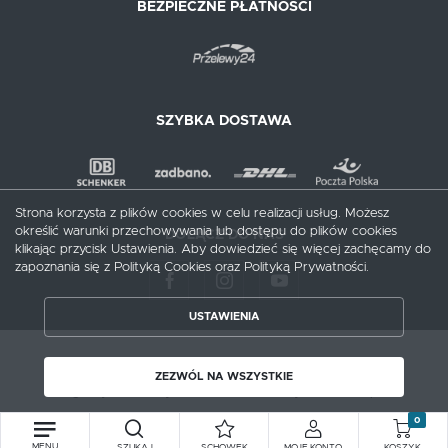
BEZPIECZNE PŁATNOŚCI
SZYBKA DOSTAWA
Strona korzysta z plików cookies w celu realizacji usług. Możesz
określić warunki przechowywania lub dostępu do plików cookies
DOŁĄCZ DO NAS
klikając przycisk Ustawienia. Aby dowiedzieć się więcej zachęcamy do
zapoznania się z Polityką Cookies oraz Polityką Prywatności.
USTAWIENIA
ZAPISZ WYBRANE
Copyright by meblecentrum.com.pl
ZEZWÓL NA WSZYSTKIE
Agencja interaktywna
[ti]
Powered by
2ClickShop®
ZEZWÓL NA WSZYSTKIE
0
MENU
SZUKAJ
SCHOWEK
MOJE KONTO
KOSZYK