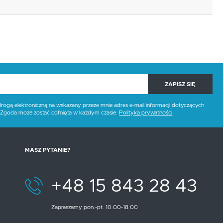
ZAPISZ SIĘ
gą elektroniczną na wskazany przeze mnie adres e-mail informacji dotyczących
. Zgoda może zostać cofnięta w każdym czasie.
Polityka prywatności
MASZ PYTANIE?
+48 15 843 28 43
Zapraszamy pon.-pt. 10.00-18.00