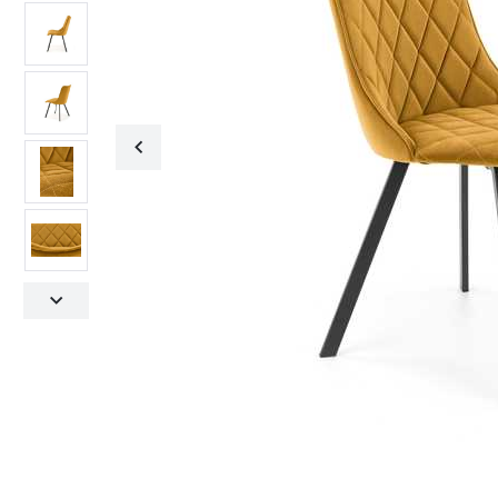
Fotele obrotowe
Krzesła
Fotele obrotowe
Krzesła