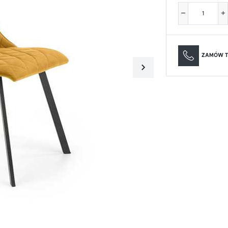
Materace
Lustra
Materace
Lustra
ZAMÓW T