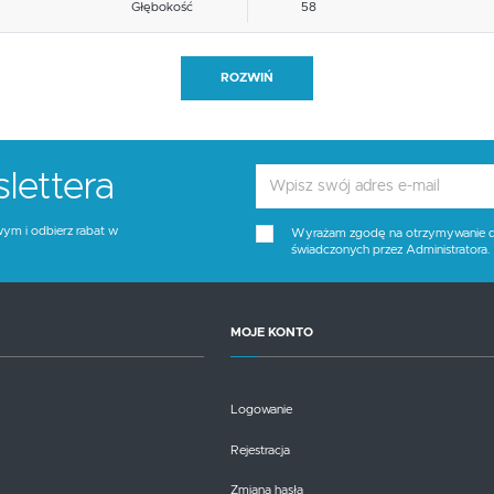
Głębokość
58
Blat materiał
inne
ROZWIŃ
Funkcje
inne
Stelaż kolor
czarny
lettera
Tapicerka kolor
musztardowy
wym i odbierz rabat w
Wyrażam zgodę na otrzymywanie dro
świadczonych przez Administratora
Wysokość siedziska
47
Blat kolor
brak opcji
MOJE KONTO
Kolor
czarny, musztardowy
Logowanie
Rejestracja
Zmiana hasła