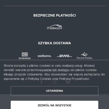
BEZPIECZNE PŁATNOŚCI
SZYBKA DOSTAWA
Strona korzysta z plików cookies w celu realizacji usług. Możesz
określić warunki przechowywania lub dostępu do plików cookies
DOŁĄCZ DO NAS
klikając przycisk Ustawienia. Aby dowiedzieć się więcej zachęcamy do
zapoznania się z Polityką Cookies oraz Polityką Prywatności.
USTAWIENIA
ZAPISZ WYBRANE
Copyright by meblecentrum.com.pl
ZEZWÓL NA WSZYSTKIE