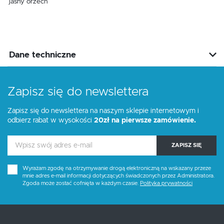
jasny orzech
Dane techniczne
Zapisz się do newslettera
Zapisz się do newslettera na naszym sklepie internetowym i
odbierz rabat w wysokości
20zł na pierwsze zamówienie.
ZAPISZ SIĘ
Wyrażam zgodę na otrzymywanie drogą elektroniczną na wskazany przeze
mnie adres e-mail informacji dotyczących świadczonych przez Administratora.
Zgoda może zostać cofnięta w każdym czasie.
Polityka prywatności