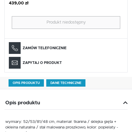
439,00 zł
Produkt niedostępny
ZAMÓW TELEFONICZNIE
ZAPYTAJ O PRODUKT
OPIS PRODUKTU
DANE TECHNICZNE
Opis produktu
wymiary: 52/53/81/48 cm, materiał: tkanina / sklejka gięta +
okleina naturalna / stal malowana proszkowo, kolor: popielaty -