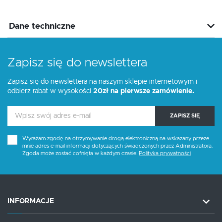
Dane techniczne
Zapisz się do newslettera
Zapisz się do newslettera na naszym sklepie internetowym i
odbierz rabat w wysokości
20zł na pierwsze zamówienie.
ZAPISZ SIĘ
Wyrażam zgodę na otrzymywanie drogą elektroniczną na wskazany przeze
mnie adres e-mail informacji dotyczących świadczonych przez Administratora.
Zgoda może zostać cofnięta w każdym czasie.
Polityka prywatności
INFORMACJE