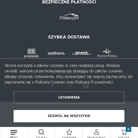
BEZPIECZNE PŁATNOŚCI
SZYBKA DOSTAWA
Strona korzysta z plików cookies w celu realizacji usług. Możesz
określić warunki przechowywania lub dostępu do plików cookies
DOŁĄCZ DO NAS
klikając przycisk Ustawienia. Aby dowiedzieć się więcej zachęcamy do
zapoznania się z Polityką Cookies oraz Polityką Prywatności.
USTAWIENIA
ZAPISZ WYBRANE
Copyright by meblecentrum.com.pl
ZEZWÓL NA WSZYSTKIE
Agencja interaktywna
[ti]
Powered by
2ClickShop®
ZEZWÓL NA WSZYSTKIE
0
MENU
SZUKAJ
SCHOWEK
MOJE KONTO
KOSZYK