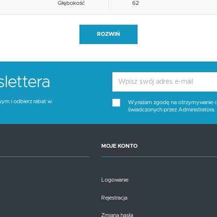
Głębokość
62
Blat materiał
inne
ROZWIŃ
Funkcje
inne
Stelaż kolor
czarny
lettera
Tapicerka kolor
brak tapicerki
wym i odbierz rabat w
Wyrażam zgodę na otrzymywanie dro
świadczonych przez Administratora
Wysokość siedziska
44
Blat kolor
brak opcji
MOJE KONTO
Kolor
czarny, naturalny
Logowanie
Rejestracja
Zmiana hasła