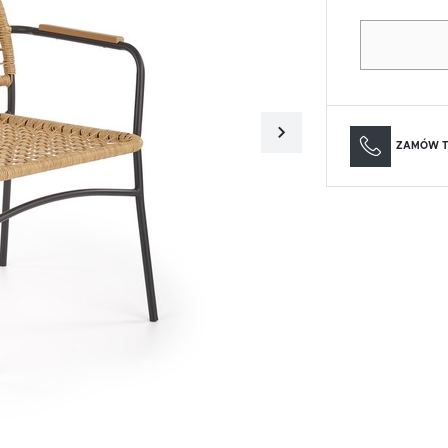
Materace
Lustra
Materace
Lustra
ZAMÓW T