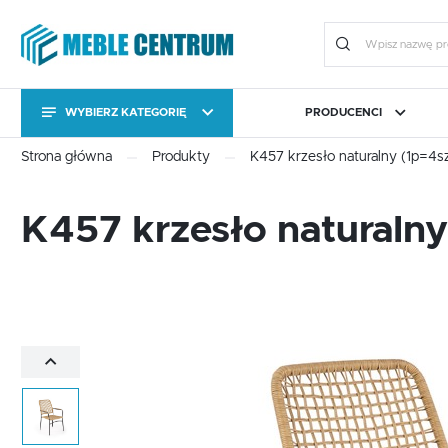
WYBIERZ KATEGORIĘ
PRODUCENCI
KATEGORIE
Zalo
Strona główna
Produkty
K457 krzesło naturalny (1p=4sz
KATEGORIE
CAMA MEBLE
BIURO
FORTE
JADALNIA I KUCHNIA
HALM
OGRÓ
K457 krzesło naturalny
Stoły
Kolekcje
Stoły
Kolekcje
Meble uzupełniające
Komody RTV
ZA
Meble uzupełniające
Komody RTV