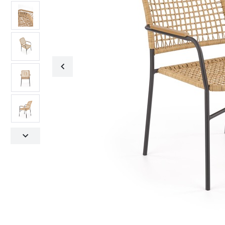
Fotele obrotowe
Krzesła
Fotele obrotowe
Krzesła