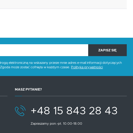
ZAPISZ SIĘ
gą elektroniczną na wskazany przeze mnie adres e-mail informacji dotyczących
. Zgoda może zostać cofnięta w każdym czasie.
Polityka prywatności
MASZ PYTANIE?
+48 15 843 28 43
Zapraszamy pon.-pt. 10.00-18.00