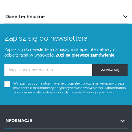
Dane techniczne
Zapisz się do newslettera
Zapisz się do newslettera na naszym sklepie internetowym i
odbierz rabat w wysokości
20zł na pierwsze zamówienie.
ZAPISZ SIĘ
Wyrażam zgodę na otrzymywanie drogą elektroniczną na wskazany przeze
mnie adres e-mail informacji dotyczących świadczonych przez Administratora.
Zgoda może zostać cofnięta w każdym czasie.
Polityka prywatności
INFORMACJE