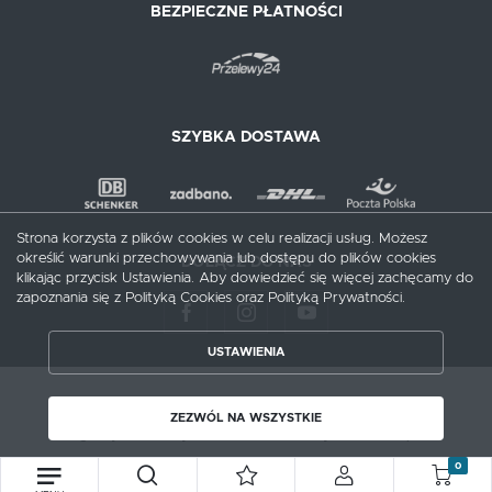
BEZPIECZNE PŁATNOŚCI
SZYBKA DOSTAWA
Strona korzysta z plików cookies w celu realizacji usług. Możesz
określić warunki przechowywania lub dostępu do plików cookies
DOŁĄCZ DO NAS
klikając przycisk Ustawienia. Aby dowiedzieć się więcej zachęcamy do
zapoznania się z Polityką Cookies oraz Polityką Prywatności.
USTAWIENIA
ZAPISZ WYBRANE
Copyright by meblecentrum.com.pl
ZEZWÓL NA WSZYSTKIE
Agencja interaktywna
[ti]
Powered by
2ClickShop®
ZEZWÓL NA WSZYSTKIE
0