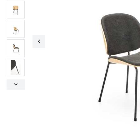
Fotele obrotowe
Krzesła
Fotele obrotowe
Krzesła