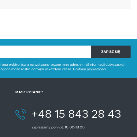
ZAPISZ SIĘ
gą elektroniczną na wskazany przeze mnie adres e-mail informacji dotyczących
. Zgoda może zostać cofnięta w każdym czasie.
Polityka prywatności
MASZ PYTANIE?
, czarny, dąb naturalny
+48 15 843 28 43
Zapraszamy pon.-pt. 10.00-18.00