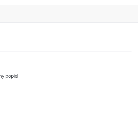
ny popiel
,