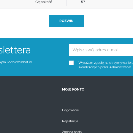
Głębokość
57
Blat materiał
inne
ROZWIŃ
Funkcje
inne
Stelaż kolor
czarny
lettera
Tapicerka kolor
popielaty ciemny
wym i odbierz rabat w
Wyrażam zgodę na otrzymywanie dro
świadczonych przez Administratora
Wysokość siedziska
46
Blat kolor
brak opcji
MOJE KONTO
Kolor
popielaty, dąb (wszystkie odcienie)
Logowanie
Rejestracja
Zmiana hasła