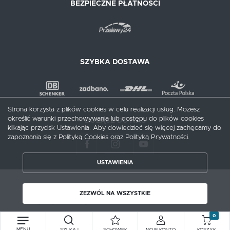
BEZPIECZNE PŁATNOŚCI
SZYBKA DOSTAWA
Strona korzysta z plików cookies w celu realizacji usług. Możesz
określić warunki przechowywania lub dostępu do plików cookies
DOŁĄCZ DO NAS
klikając przycisk Ustawienia. Aby dowiedzieć się więcej zachęcamy do
zapoznania się z Polityką Cookies oraz Polityką Prywatności.
USTAWIENIA
ZAPISZ WYBRANE
Copyright by meblecentrum.com.pl
ZEZWÓL NA WSZYSTKIE
Agencja interaktywna
[ti]
Powered by
2ClickShop®
ZEZWÓL NA WSZYSTKIE
0
MENU
SZUKAJ
SCHOWEK
MOJE KONTO
KOSZYK