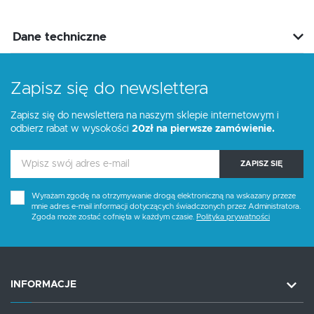
Dane techniczne
Zapisz się do newslettera
Zapisz się do newslettera na naszym sklepie internetowym i
odbierz rabat w wysokości
20zł na pierwsze zamówienie.
ZAPISZ SIĘ
Wyrażam zgodę na otrzymywanie drogą elektroniczną na wskazany przeze
mnie adres e-mail informacji dotyczących świadczonych przez Administratora.
Zgoda może zostać cofnięta w każdym czasie.
Polityka prywatności
INFORMACJE