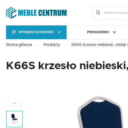
WYBIERZ KATEGORIĘ
PRODUCENCI
KATEGORIE
Zalo
Strona główna
Produkty
K66S krzesło niebieski, stelaż 
KATEGORIE
CAMA MEBLE
BIURO
FORTE
JADALNIA I KUCHNIA
HALM
OGRÓ
K66S krzesło niebieski,
Stoły
Kolekcje
Stoły
Kolekcje
Meble uzupełniające
Komody RTV
ZA
Meble uzupełniające
Komody RTV