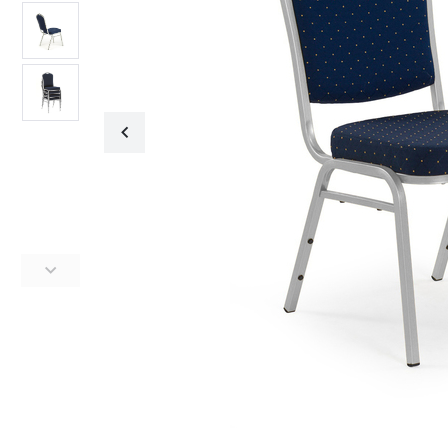
Fotele obrotowe
Krzesła
Fotele obrotowe
Krzesła