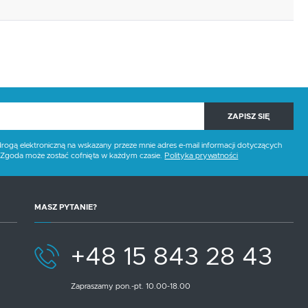
ZAPISZ SIĘ
gą elektroniczną na wskazany przeze mnie adres e-mail informacji dotyczących
. Zgoda może zostać cofnięta w każdym czasie.
Polityka prywatności
MASZ PYTANIE?
+48 15 843 28 43
Zapraszamy pon.-pt. 10.00-18.00