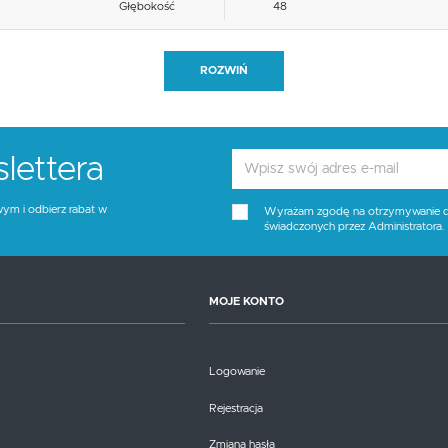
Głębokość
48
Blat materiał
inne
ROZWIŃ
Materiał siedzisko/oparcie
tkanina
Funkcje
uchwyt do przenoszenia
lettera
Stelaż kolor
srebrny
wym i odbierz rabat w
Wyrażam zgodę na otrzymywanie dro
świadczonych przez Administratora
Tapicerka kolor
niebieski
Wysokość siedziska
46
MOJE KONTO
Blat kolor
brak opcji
Logowanie
Kolor
niebieski, srebrny
Rejestracja
Zmiana hasła