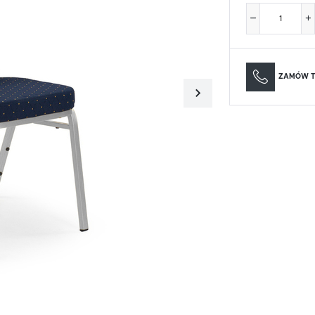
Materace
Lustra
Materace
Lustra
ZAMÓW T