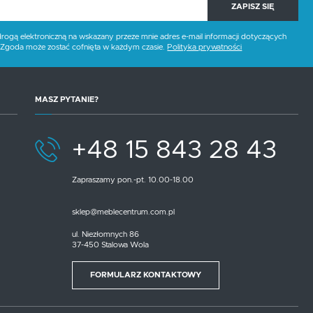
ZAPISZ SIĘ
gą elektroniczną na wskazany przeze mnie adres e-mail informacji dotyczących
,
. Zgoda może zostać cofnięta w każdym czasie.
Polityka prywatności
MASZ PYTANIE?
+48 15 843 28 43
Zapraszamy pon.-pt. 10.00-18.00
sklep@meblecentrum.com.pl
.
e
ul. Niezłomnych 86
37-450 Stalowa Wola
FORMULARZ KONTAKTOWY