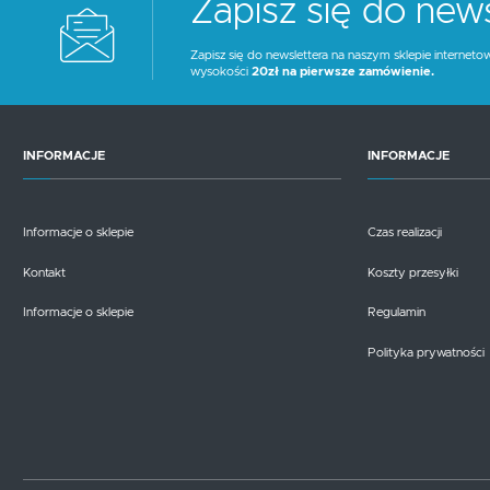
Zapisz się do news
Fotele obrotowe
Krzesła
Fotele obrotowe
Krzesła
Zapisz się do newslettera na naszym sklepie interneto
wysokości
20zł na pierwsze zamówienie.
INFORMACJE
INFORMACJE
Informacje o sklepie
Czas realizacji
Kontakt
Koszty przesyłki
Informacje o sklepie
Regulamin
Polityka prywatności